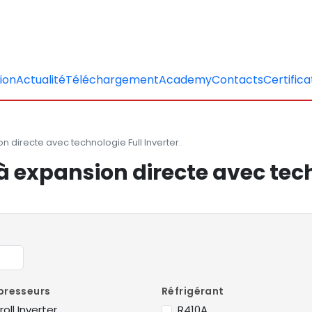
tion
Actualité
Téléchargement
Academy
Contacts
Certifica
n directe avec technologie Full Inverter.
à expansion directe avec tech
resseurs
Réfrigérant
roll Inverter
R410A