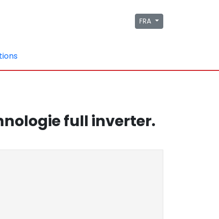
FRA
tions
nologie full inverter.