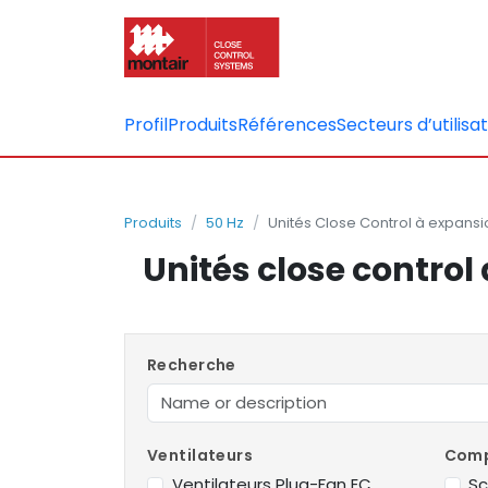
Profil
Produits
Références
Secteurs d’utilisa
Produits
50 Hz
Unités Close Control à expansio
Unités close control 
Recherche
Ventilateurs
Comp
Ventilateurs Plug-Fan EC
Sc